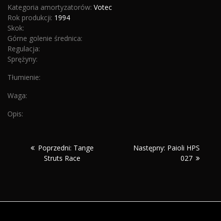
Kategoria amortyzatorów:
Votec
Rok produkcji:
1994
Skok:
Górne golenie średnica:
Regulacja:
Sprężyny:
Tłumienie:
Waga:
Opis:
Nawigacja
Poprzedni:
Następny:
Poprzedni:
Tange
Następny:
Paioli HPS
wpisu
Struts Race
027