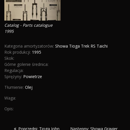
Catalog - Parts catalogue
1995
Kategoria amortyzatorów:
Showa Tioga Trek RS Taichi
Rok produkcji:
1995
Skok:
Górne golenie średnica:
Regulacja:
Sprężyny:
Powietrze
Tłumienie:
Olej
Waga:
Opis:
Nawigacja
Poprzedni:
Następny:
Poprzedni:
Tioga John
Następny:
Showa Gravier