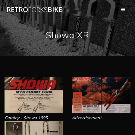
Przejdź
RETRO
FORKS
BIKE
do
treści
Showa XR
Catalog - Showa 1995
Advertisement