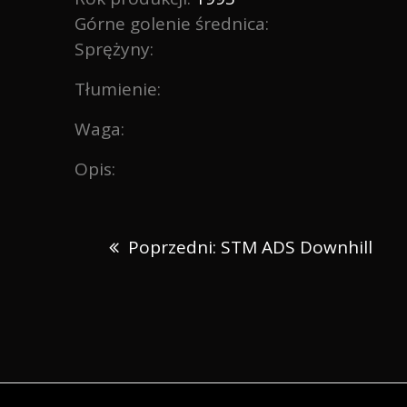
Górne golenie średnica:
Sprężyny:
Tłumienie:
Waga:
Opis:
Nawigacja
Poprzedni:
Poprzedni:
STM ADS Downhill
wpisu