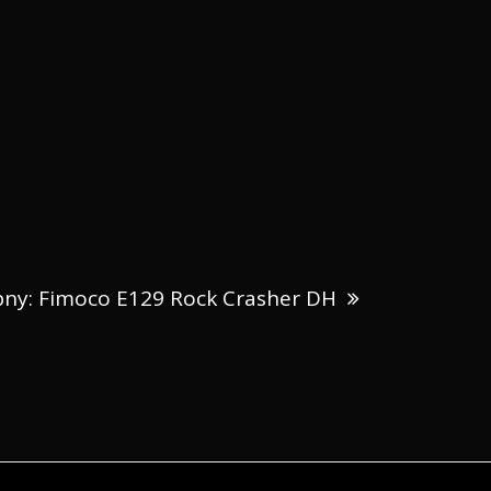
Następny:
ny:
Fimoco E129 Rock Crasher DH