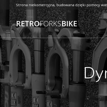
Przejdź
Strona niekomercyjna, budowana dzięki pomocy wie
do
treści
RETRO
FORKS
BIKE
Dy