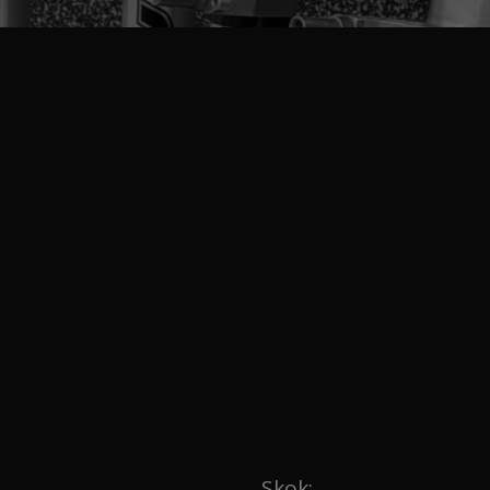
Skok: