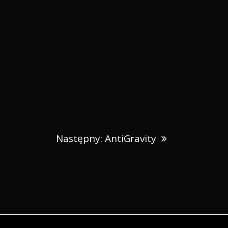
Następny:
Następny:
AntiGravity