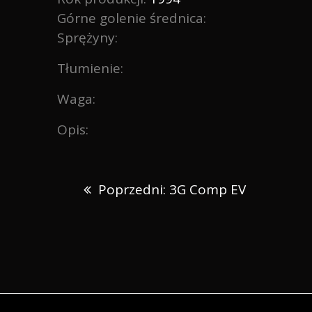
Górne golenie średnica:
Sprężyny:
Tłumienie:
Waga:
Opis:
Nawigacja
Poprzedni:
Poprzedni:
3G Comp EV
wpisu