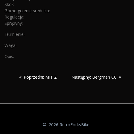
Skok:
Górne golenie średnica:
Regulacja:
Sprężyny:
Tłumienie:
Waga:
Opis:
Nawigacja
Poprzedni:
Następny:
Poprzedni:
MIT 2
Następny:
Bergman CC
wpisu
© 2026 RetroForksBike.