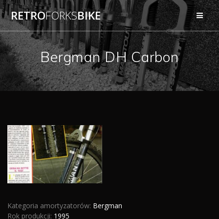
Przejdź
RETRO
FORKS
BIKE
do
treści
Bergman DH Carbon
Kategoria amortyzatorów:
Bergman
Rok produkcji:
1995